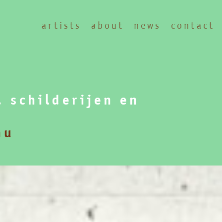
artists
about
news
contact
, schilderijen en
nu