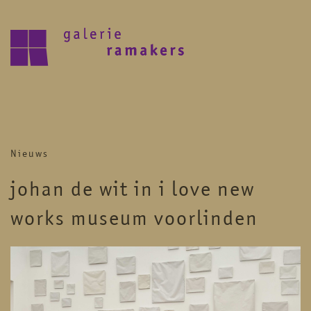
archive
upcoming
Nieuws
30.07.2026 – 27.08.2026
zomer reces 2026
johan de wit in i love new
save the date 6 september opening
nieuwe seizoen
works museum voorlinden
visit
home
artists
about
news