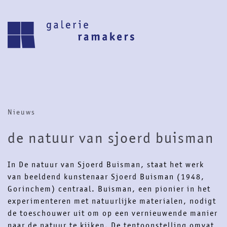
archive
upcoming
Nieuws
30.07.2026 – 27.08.2026
zomer reces 2026
de natuur van sjoerd buisman
save the date 6 september opening
nieuwe seizoen
In De natuur van Sjoerd Buisman, staat het werk
visit
van beeldend kunstenaar Sjoerd Buisman (1948,
Gorinchem) centraal. Buisman, een pionier in het
experimenteren met natuurlijke materialen, nodigt
home
artists
de toeschouwer uit om op een vernieuwende manier
about
news
naar de natuur te kijken. De tentoonstelling omvat