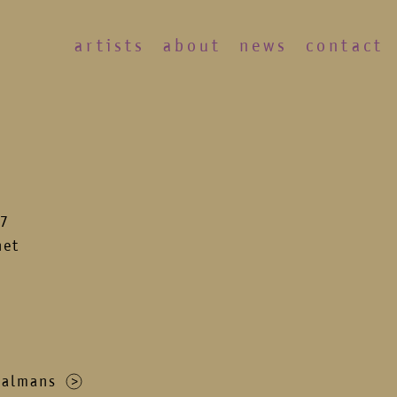
artists
about
news
contact
07
het
Halmans